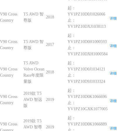
起：
V90 Cross
T5 AWD 智
YV1PZ10D0J1026066
2018
详细
Country
尊版
止：
YV1PZ10DXJ1038113
起：
V90 Cross
T5 AWD 智
YV1PZ10D0H1000593
2017
详细
Country
尊版
止：
YV1PZ10DXH1000584
T5 AWD
起：
V90 Cross
Volvo Ocean
YV1PZ10D0J1034121
2018
详细
Country
Race年度限
止：
量版
YV1PZ10D9J1033324
起：
2019款 T5
V90 Cross
YV1PZ10D0K1066696
AWD 智远
2019
详细
Country
止：
版
YV1PZ10GXK1077005
起：
2019款 T5
V90 Cross
YV1PZ10D0K1066889
AWD 智尊
2019
详细
Country
止：