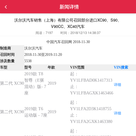
新闻详情
沃尔沃汽车销售（上海）有限公司召回部分进口XC90、S90、
V90CC、XC40汽车
阅读：7197
时间：2018/12/13 14:38:37
中国汽车召回网 2018-11-30
制造商
沃尔沃汽车
召回时间
2018-11-30至2019-11-20
涉及数量
5538
车型
型号
年款
VIN范围
VIN搜索
2019款 T8
起：
智尊（E驱
YV1LFBAD0K1417313
第二代 XC90
2019
详细
混动）版- 7
止：
座
YV1LFBAGXK1463466
起：
2019款 T6
YV1LFA2D3K1418755
第二代 XC90
2019
详细
运动版 - 7座
止：
YV1LFA2GXK1463380
起：