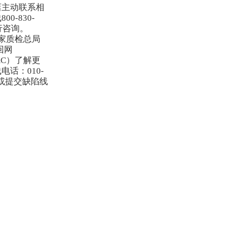
店主动联系相
-830-
进行咨询。
、国家质检总局
回网
PAC）了解更
话：010-
问题或提交缺陷线