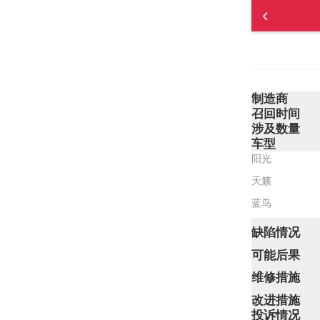
制造商
召回时间
涉及数量
车型
阳光
天籁
蓝鸟
缺陷情况
可能后果
维修措施
改进措施
投诉情况