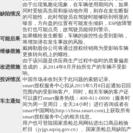
由于出现氢脆化现象，在车辆使用期间内，如果
同时受较高负荷和振动地作用，则存在发生断裂
缺陷情况
的可能性，此时驾驶员在驾驶时能够听到明显的
噪音，方向盘的位置有可能发生倾斜，ESP故障警
告灯也可能点亮，故驾驶员能得到警示。
如果螺栓发生断裂，车辆的操控性会受到影响，
可能后果
将增加潜在发生事故的风险。
戴姆勒股份公司将通过授权经销商为受影响车辆
维修措施
更换转向机上的螺栓。
由于该问题是供应商生产过程中临时的质量偏差
改进措施
造成的，从2014年8月开始所生产的车辆不受影
响。
投诉情况
中国市场未收到关于此问题的索赔记录。
smart授权服务中心拟从2015年5月8日起通知召回
范围内的受影响客户。同时，相关车辆的客户还
可以拨打smart服务热线：400-811-0000（服务时
车主通知
间为周一至周日，全天24小时）进行咨询或者在
smart中国网站(http://china.smart.com)上获取所有
smart授权服务中心的相关信息。
用户也可登陆国家质检总局网站进出口商品检验
栏目（jyjgs.aqsiq.gov.cn）、国家质检总局缺陷产